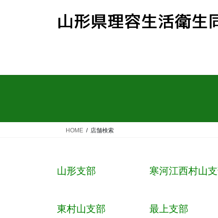
コ
ナ
ン
ビ
テ
ゲ
ン
ー
ツ
シ
へ
ョ
ス
ン
キ
に
ッ
移
プ
動
HOME
店舗検索
山形支部
寒河江西村山支
東村山支部
最上支部